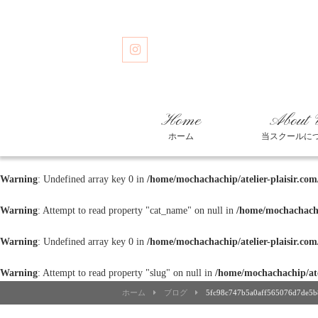
Home
About 
ホーム
当スクールに
Warning
: Undefined array key 0 in
/home/mochachachip/atelier-plaisir.co
Warning
: Attempt to read property "cat_name" on null in
/home/mochachachip
Warning
: Undefined array key 0 in
/home/mochachachip/atelier-plaisir.co
Warning
: Attempt to read property "slug" on null in
/home/mochachachip/ate
ホーム
ブログ
5fc98c747b5a0aff565076d7de5