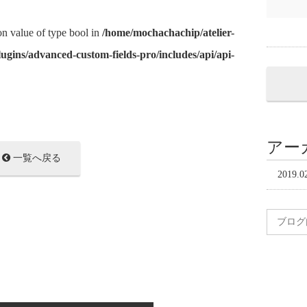
 on value of type bool in
/home/mochachachip/atelier-
ugins/advanced-custom-fields-pro/includes/api/api-
アー
一覧へ戻る
2019.0