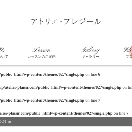
Us
Lesson
Gallery
Bl
ついて
レッスンのご案内
ギャラリー
ブ
m/public_html/wp-content/themes/027/single.php
on line
6
/atelier-plaisir.com/public_html/wp-content/themes/027/single.php
on li
m/public_html/wp-content/themes/027/single.php
on line
7
lier-plaisir.com/public_html/wp-content/themes/027/single.php
on line
7
b8c51_m