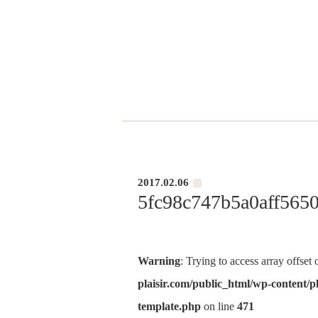
2017.02.06
5fc98c747b5a0aff56
Warning
: Trying to access array offset
plaisir.com/public_html/wp-content/pl
template.php
on line
471