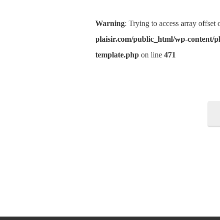
Warning
: Trying to access array offset
plaisir.com/public_html/wp-content/pl
template.php
on line
471