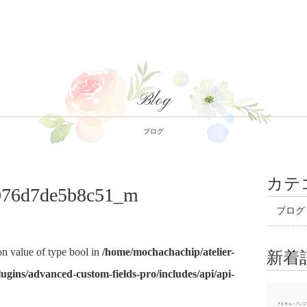
Blog
ブログ
カテ
5076d7de5b8c51_m
ブログ
 on value of type bool in
/home/mochachachip/atelier-
新着
ugins/advanced-custom-fields-pro/includes/api/api-